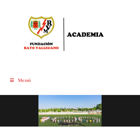
Menú
Bases Certamen Literario FRV