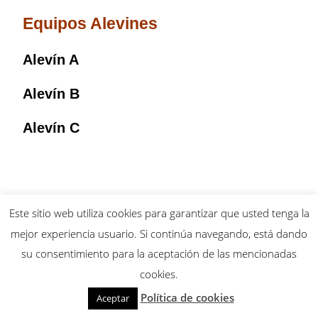
Equipos Alevines
Alevín A
Alevín B
Alevín C
Este sitio web utiliza cookies para garantizar que usted tenga la
mejor experiencia usuario. Si continúa navegando, está dando
Aviso Legal
Política de Cookies
Política de privacidad
su consentimiento para la aceptación de las mencionadas
Copyright Fundacion Rayo Vallecano
cookies.
Política de cookies
Aceptar