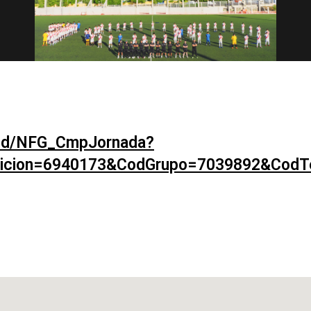
Femenino Senior
NPcd/NFG_CmpJornada?
ticion=6940173&CodGrupo=7039892&Cod